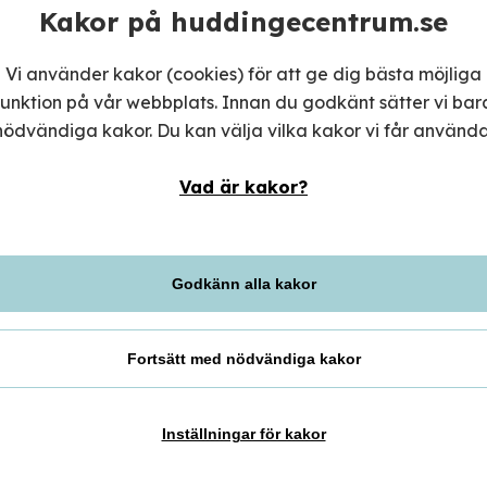
Kakor på huddingecentrum.se
e
Vi använder kakor (cookies) för att ge dig bästa möjliga
funktion på vår webbplats. Innan du godkänt sätter vi bar
stående och privatägd djurbutik
nödvändiga kakor. Du kan välja vilka kakor vi får använda
rbutiken brinner för att hjälpa
Vad är kakor?
personal är alla djurvänner med
m rör ditt djur. Vi hjälper dig med
Godkänn alla kakor
Måndag-fr
ård eller olika tillskott. Behöver du
Lördag
Söndag
Fortsätt med nödvändiga kakor
 vägleda er i djungeln av produkter
Djurbu
a eller små.
Insta
Inställningar för kakor