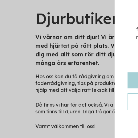
Djurbutiken.s
Vi värnar om ditt djur! Vi är en fri
med hjärtat på rätt plats. Vi på Dju
dig med allt som rör ditt djur, vår 
många års erfarenhet.
Hos oss kan du få rådgivning om det mest so
foderrådgivning, tips på produkter för pälsv
hjälp med att välja rätt leksak till ditt djur?
Då finns vi här för det också. Vi älskar att
som finns till djuren. Inga frågor är för stor
Varmt välkommen till oss!