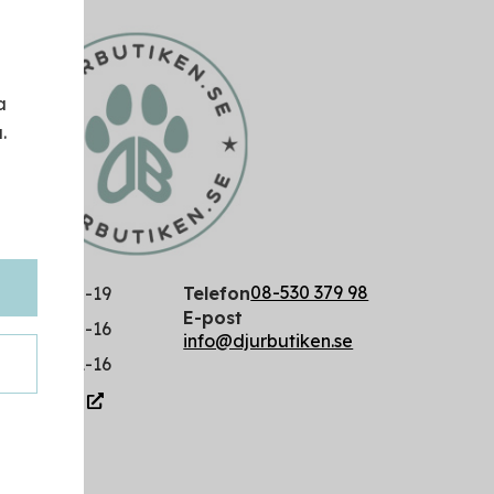
a
.
08-530 379 98
edag
10-19
Telefon
E-post
10-16
info@djurbutiken.se
11-16
tiken.se
gram