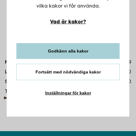
vilka kakor vi får använda.
Vad är kakor?
Godkänn alla kakor
Måndag-fredag
6.30-19
Lördag
8.30-17.30
Fortsätt med nödvändiga kakor
Söndag
8.30-17.30
0765219370
Telefon
Inställningar för kakor
Espressohouse.com