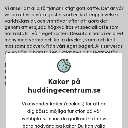
Vi anser att alla förtjänar riktigt gott kaffe. Det är vår
vision att visa våra gäster vad en kaffeupplevelse i
världsklass är, och vi strävar efter att göra det
genom att erbjuda högkvalitativt specialkaffe som
har rostats i vårt eget rosteri. Dessutom har vi en bred
meny med varma och kalla drycker, varm och kall
mat samt bakverk från vårt eget bageri. Allt serveras
av en vänlig barista i en riktigt mysig kaféatmosfär.
Espresso House Group har sedan starten 1996 vuxit
till ett ledande premium Coffee shop varumärke i
Norden. Vi är etablerade i fem länder: Sverige,
Kakor på
Norge, Danmark, Finland och Tyskland.
huddingecentrum.se
Vi använder kakor (cookies) för att ge
dig bästa möjliga funktion på vår
webbplats. Innan du godkänt sätter vi
bara nödvändiga kakor. Du kan välja