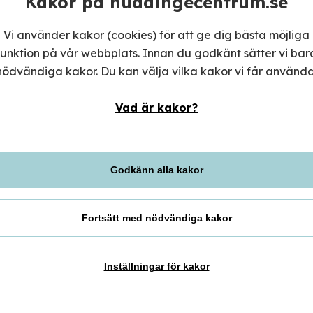
Kakor på huddingecentrum.se
rie
Vi använder kakor (cookies) för att ge dig bästa möjliga
funktion på vår webbplats. Innan du godkänt sätter vi bar
nödvändiga kakor. Du kan välja vilka kakor vi får använda
e – med restauranger i både
 färska och autentiska rätter
Vad är kakor?
Måndag-to
Fredag
oriter och nya spännande rätter.
Lördag
 köket hos oss.
Godkänn alla kakor
Söndag
Theind
Fortsätt med nödvändiga kakor
Insta
Faceb
Inställningar för kakor