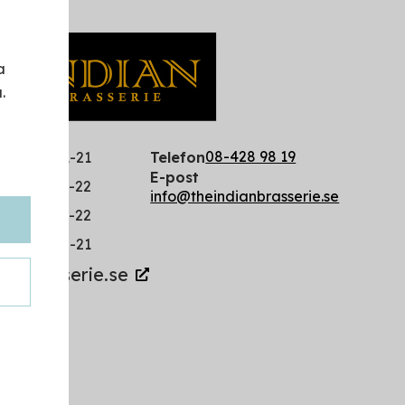
a
.
08-428 98 19
rsdag
11-21
Telefon
E-post
11-22
info@theindianbrasserie.se
12-22
12-21
ianbrasserie.se
gram
ook